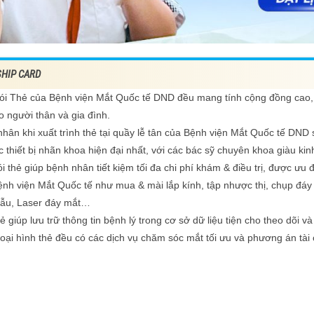
HIP CARD
ói Thẻ của Bệnh viện Mắt Quốc tế DND đều mang tính cộng đồng cao,
 người thân và gia đình.
hân khi xuất trình thẻ tại quầy lễ tân của Bệnh viện Mắt Quốc tế DND
 thiết bị nhãn khoa hiện đại nhất, với các bác sỹ chuyên khoa giàu ki
i thẻ giúp bệnh nhân tiết kiệm tối đa chi phí khám & điều trị, được ưu 
nh viện Mắt Quốc tế như mua & mài lắp kính, tập nhược thị, chụp đáy m
hẫu, Laser đáy mắt…
ẻ giúp lưu trữ thông tin bệnh lý trong cơ sở dữ liệu tiện cho theo dõi và
oại hình thẻ đều có các dịch vụ chăm sóc mắt tối ưu và phương án tài