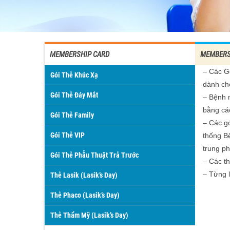
MEMBERSHIP CARD
MEMBERS
– Các G
Gói Thẻ Khúc Xạ
dành cho
Gói Thẻ Đáy Mắt
– Bệnh n
bằng các
Gói Thẻ Family
– Các gó
Gói Thẻ VIP
thống Bệ
trung p
Gói Thẻ Phẫu Thuật Trả Trước
– Các th
– Từng l
Thẻ Lasik (Lasik’s Day)
Thẻ Phaco (Lasik’s Day)
Thẻ Thẩm Mỹ (Lasik’s Day)