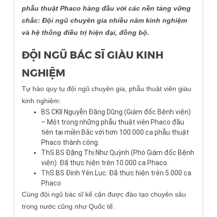
phẫu thuật Phaco hàng đầu với các nền tảng vững
chắc: Đội ngũ chuyên gia nhiều năm kinh nghiệm
và hệ thống điều trị hiện đại, đồng bộ.
ĐỘI NGŨ BÁC SĨ GIÀU KINH
NGHIỆM
Tự hào quy tụ đội ngũ chuyên gia, phẫu thuật viên giàu
kinh nghiệm:
BS CKII Nguyễn Đăng Dũng (Giám đốc Bệnh viện)
– Một trong những phẫu thuật viên Phaco đầu
tiên tại miền Bắc với hơn 100.000 ca phẫu thuật
Phaco thành công.
ThS.BS Đặng Thị Như Quỳnh (Phó Giám đốc Bệnh
viện): Đã thực hiện trên 10.000 ca Phaco.
ThS.BS Đinh Yên Lục: Đã thực hiện trên 5.000 ca
Phaco
Cùng đội ngũ bác sĩ kế cận được đào tạo chuyên sâu
trong nước cũng như Quốc tế.