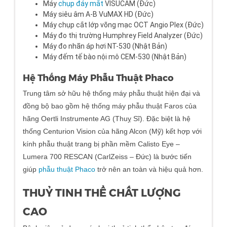
Máy
chụp đáy mắt
VISUCAM (Đức)
Máy siêu âm A-B VuMAX HD (Đức)
Máy chụp cắt lớp võng mạc OCT Angio Plex (Đức)
Máy đo thị trường Humphrey Field Analyzer (Đức)
Máy đo nhãn áp hơi NT-530 (Nhật Bản)
Máy đếm tế bào nội mô CEM-530 (Nhật Bản)
Hệ Thống Máy Phẫu Thuật Phaco
Trung tâm sở hữu hệ thống máy phẫu thuật hiện đại và
đồng bộ bao gồm hệ thống máy phẫu thuật Faros của
hãng Oertli Instrumente AG (Thuỵ Sĩ). Đặc biệt là hệ
thống Centurion Vision của hãng Alcon (Mỹ) kết hợp với
kính phẫu thuật trang bị phần mềm Calisto Eye –
Lumera 700 RESCAN (CarlZeiss – Đức) là bước tiến
giúp
phẫu thuật Phaco
trở nên an toàn và hiệu quả hơn.
THUỶ TINH THỂ CHẤT LƯỢNG
CAO