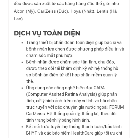
đều được sản xuất từ các hãng hàng đầu thế giới như
Alcon (Mỹ), CarlZeiss (Đức), Hoya (Nhật), Lentis (Hà
Lan)…
DỊCH VỤ TOÀN DIỆN
Trang thiết bị chẩn đoán toàn diện giúp bác sĩ và
bệnh nhân lựa chọn được phương pháp điều trị và
chăm sóc mắt phù hợp.
Bệnh nhân được chăm sóc tận tình, chu đáo,
được theo dõi tái khám định kỳ với hệ thống hồ
sơ bệnh án điện tử kết hợp phần mềm quản lý
thẻ.
Ứng dụng các công nghệ hiện đại: CARA
(Computer Assited Retina Analysis) giúp phân
tích, xử lý hình ảnh trên máy vi tính và hội chẩn
trực tuyến với các chuyên gia nước ngoài; FORUM
CarlZeiss: Hệ thống quản lý, thống kê, theo dõi
tình trạng bệnh lý bằng hình ảnh.
Kết nối trực tuyến hệ thống thanh toán/bảo lãnh
BHYT và các bảo hiểm HealthCare giúp tối ưu chi