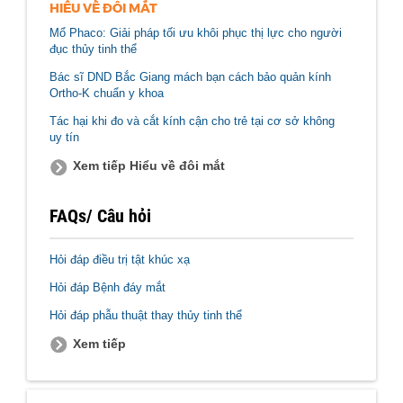
HIỂU VỀ ĐÔI MẮT
Mổ Phaco: Giải pháp tối ưu khôi phục thị lực cho người
đục thủy tinh thể
Bác sĩ DND Bắc Giang mách bạn cách bảo quản kính
Ortho-K chuẩn y khoa
Tác hại khi đo và cắt kính cận cho trẻ tại cơ sở không
uy tín
Xem tiếp Hiểu về đôi mắt
FAQs/ Câu hỏi
Hỏi đáp điều trị tật khúc xạ
Hỏi đáp Bệnh đáy mắt
Hỏi đáp phẫu thuật thay thủy tinh thể
Xem tiếp