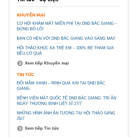
KHUYẾN MẠI
CƠ HỘI KHÁM MẮT MIỄN PHÍ TẠI DND BẮC GIANG –
ĐỪNG BỎ LỠ!
BẠN CÓ HẸN VỚI DND BẮC GIANG VÀO SÁNG MAI!
HỘI THẢO KHÚC XẠ TRẺ EM – 100% BÉ THAM GIA
ĐỀU CÓ QUÀ
Xem tiếp Khuyến mại
TIN TỨC
ĐỔI MẦM XANH – RINH QUÀ XỊN TẠI DND BẮC
GIANG
BỆNH VIỆN MẮT QUỐC TẾ DND BẮC GIANG: TRI ÂN
NGÀY THƯƠNG BINH LIỆT SĨ 27/7
NHỮNG HÌNH ẢNH ẤN TƯỢNG TẠI HỘI THẢO SÁNG
25/7
Xem tiếp Tin tức