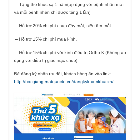
– Tặng thẻ khúc xạ 1 năm(áp dụng với bệnh nhân mới
và mỗi bệnh nhân chỉ được tặng 1 lần)
– Hỗ trợ 20% chi phí chụp đáy mắt, siêu âm mắt.
– Hỗ trợ 15% chi phí mua kính.
– Hỗ trợ 15% chi phí với kính điều trị Ortho K (Không áp
dụng với điều trị giác mạc chóp)
Để đăng ký nhận ưu đãi, khách hàng ấn vào link:
http://bacgiang.matquocte.vn/dangkykhamkhucxa/