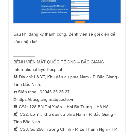
Sau khi đăng ký thành công, Bệnh viện sẽ gọi điện để
xác nhận lại!
_________
BỆNH VIỆN MẮT QUỐC TẾ DND – BẮC GIANG
International Eye Hospital
🏥 Địa chỉ: Lô YT, Khu dân cư phía Nam - P. Bắc Giang -
Tỉnh Bắc Ninh.
☎️ Điện thoại: 02046 25 26 27
🌐 https://bacgiang.matquocte.vn
🏨 CS1: 128 Bùi Thị Xuân – Hai Bà Trưng – Hà Nội.
📬 CS2: Lô YT, Khu dân cư phía Nam - P. Bắc Giang -
Tỉnh Bắc Ninh.
📬 CS3: Số 250 Trường Chinh - P. Lê Thanh Nghị - TP.