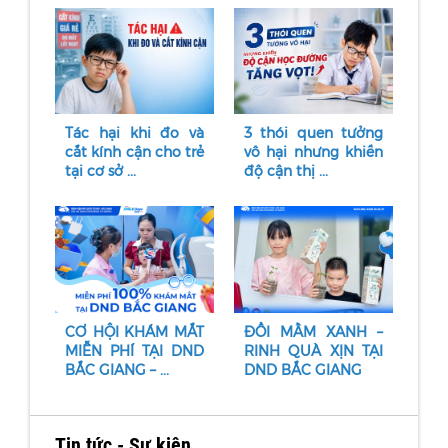
Tác hại khi đo và
3 thói quen tưởng
cắt kính cận cho trẻ
vô hại nhưng khiến
tại cơ sở ...
độ cận thị ...
CƠ HỘI KHÁM MẮT
ĐỔI MẦM XANH –
MIỄN PHÍ TẠI DND
RINH QUÀ XỊN TẠI
BẮC GIANG – ...
DND BẮC GIANG
Tin tức - Sự kiện