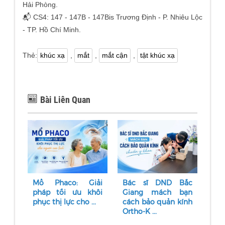
Hải Phòng.
📬 CS4: 147 - 147B - 147Bis Trương Định - P. Nhiêu Lộc
- TP. Hồ Chí Minh.
Thẻ:
khúc xạ
,
mắt
,
mắt cận
,
tật khúc xạ
Bài Liên Quan
Mổ Phaco: Giải
Bác sĩ DND Bắc
pháp tối ưu khôi
Giang mách bạn
phục thị lực cho ...
cách bảo quản kính
Ortho-K ...