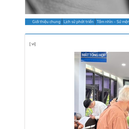
Giới thiệu chung
Lịch sử phát triển
Tầm nhìn – Sứ mệ
[:vi]