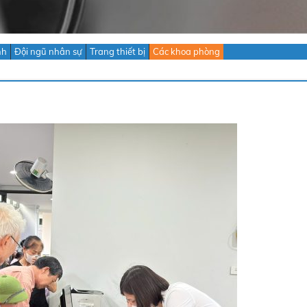
nh
Đội ngũ nhân sự
Trang thiết bị
Các khoa phòng