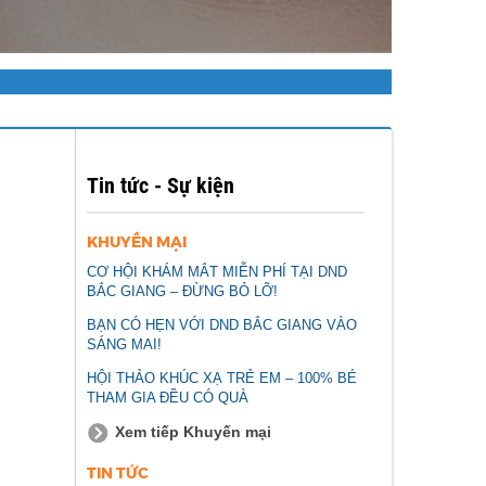
Tin tức - Sự kiện
KHUYẾN MẠI
CƠ HỘI KHÁM MẮT MIỄN PHÍ TẠI DND
BẮC GIANG – ĐỪNG BỎ LỠ!
BẠN CÓ HẸN VỚI DND BẮC GIANG VÀO
SÁNG MAI!
HỘI THẢO KHÚC XẠ TRẺ EM – 100% BÉ
THAM GIA ĐỀU CÓ QUÀ
Xem tiếp Khuyến mại
TIN TỨC