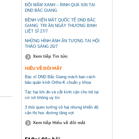
ĐỔI MẦM XANH – RINH QUÀ XỊN TẠI
DND BẮC GIANG
BỆNH VIỆN MẮT QUỐC TẾ DND BẮC
GIANG: TRI ÂN NGÀY THƯƠNG BINH
LIỆT SĨ 27/7
NHỮNG HÌNH ẢNH ẤN TƯỢNG TẠI HỘI
THẢO SÁNG 25/7
Xem tiếp Tin tức
HIỂU VỀ ĐÔI MẮT
Bác sĩ DND Bắc Giang mách bạn cách
bảo quản kính Ortho-K chuẩn y khoa
Tác hại khi đo và cắt kính cận cho trẻ tại
cơ sở không uy tín
3 thói quen tưởng vô hại nhưng khiến độ
cận thị học đường tăng vọt
Xem tiếp Hiểu về đôi mắt