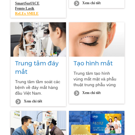
thời trang.
tâm phẫu thuật Phaco
Xem chi tiết
SmartSurfACE
hàng đầu với nền tảng
Femto Lasik
các chuyên gia phẫu
ReLEx SMILE
thuật và hệ thống điều
trị hiện đại, đồng bộ.
Trung tâm đáy
Tạo hình mắt
mắt
Trung tâm tạo hình
vùng mắt mặt và phẫu
Trung tâm tầm soát các
thuật trung phẫu vùng
bệnh về đáy mắt hàng
mắt.
Xem chi tiết
đầu Việt Nam.
Xem chi tiết