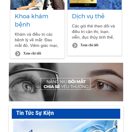
Khoa khám
Dịch vụ thẻ
bệnh
Các gói thẻ theo dõi và
điều trị cận thị, loạn,
Khám và điều trị các
viễn, đục thủy tinh thể,
bệnh lý về mắt: Đau
đáy mắt, võng mạc.
Xem chi tiết
mắt đỏ, Viêm giác mạc,
đau nhức mắt.
Xem chi tiết
Tin Tức Sự Kiện