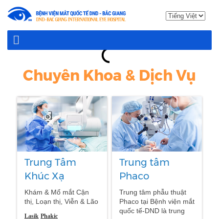
Chuyên Khoa & Dịch Vụ
Trung Tâm
Trung tâm
Khúc Xạ
Phaco
Khám & Mổ mắt Cận
Trung tâm phẫu thuật
thị, Loạn thị, Viễn & Lão
Phaco tại Bệnh viện mắt
thị. Cấp đơn kính, kính
quốc tế-DND là trung
Lasik
Phakic