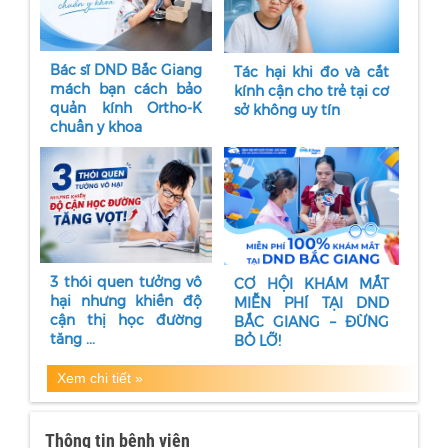
Bác sĩ DND Bắc Giang
Tác hại khi đo và cắt
mách bạn cách bảo
kính cận cho trẻ tại cơ
quản kính Ortho-K
sở không uy tín
chuẩn y khoa
3 thói quen tưởng vô
CƠ HỘI KHÁM MẮT
hại nhưng khiến độ
MIỄN PHÍ TẠI DND
cận thị học đường
BẮC GIANG – ĐỪNG
tăng ...
BỎ LỠ!
Xem chi tiết »
Thông tin bệnh viện