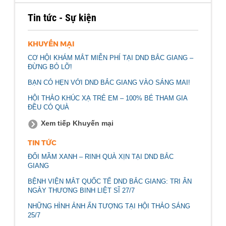
Tin tức - Sự kiện
KHUYẾN MẠI
CƠ HỘI KHÁM MẮT MIỄN PHÍ TẠI DND BẮC GIANG –
ĐỪNG BỎ LỠ!
BẠN CÓ HẸN VỚI DND BẮC GIANG VÀO SÁNG MAI!
HỘI THẢO KHÚC XẠ TRẺ EM – 100% BÉ THAM GIA
ĐỀU CÓ QUÀ
Xem tiếp Khuyến mại
TIN TỨC
ĐỔI MẦM XANH – RINH QUÀ XỊN TẠI DND BẮC
GIANG
BỆNH VIỆN MẮT QUỐC TẾ DND BẮC GIANG: TRI ÂN
NGÀY THƯƠNG BINH LIỆT SĨ 27/7
NHỮNG HÌNH ẢNH ẤN TƯỢNG TẠI HỘI THẢO SÁNG
25/7