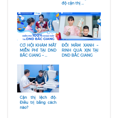
độ cận thị ...
CƠ HỘI KHÁM MẮT
ĐỔI MẦM XANH –
MIỄN PHÍ TẠI DND
RINH QUÀ XỊN TẠI
BẮC GIANG – ...
DND BẮC GIANG
Cận thị lệch độ:
Điều trị bằng cách
nào?