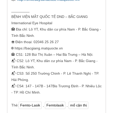
_________
BỆNH VIỆN MẮT QUỐC TẾ DND – BẮC GIANG
International Eye Hospital
🏥 Địa chỉ: Lô YT, Khu dân cư phía Nam - P. Bắc Giang -
Tỉnh Bắc Ninh.
☎️ Điện thoại: 02046 25 26 27
🌐 https://bacgiang.matquocte.vn
🏨 CS1: 128 Bùi Thị Xuân – Hai Bà Trưng – Hà Nội.
📬 CS2: Lô YT, Khu dân cư phía Nam - P. Bắc Giang -
Tỉnh Bắc Ninh.
📬 CS3: Số 250 Trường Chinh - P. Lê Thanh Nghị - TP.
Hải Phòng.
📬 CS4: 147 - 147B - 147Bis Trương Định - P. Nhiêu Lộc
- TP. Hồ Chí Minh.
Thẻ:
Femto-Lasik
,
Femtolasik
,
mổ cận thị