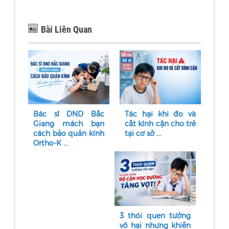
Bài Liên Quan
Bác sĩ DND Bắc
Tác hại khi đo và
Giang mách bạn
cắt kính cận cho trẻ
cách bảo quản kính
tại cơ sở ...
Ortho-K ...
3 thói quen tưởng
vô hại nhưng khiến