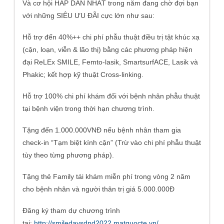
Và cơ hội HẤP DẪN NHẤT trong năm đang chờ đợi bạn
với những SIÊU ƯU ĐÃI cực lớn như sau:
Hỗ trợ đến 40%++ chi phí phẫu thuật điều trị tật khúc xạ
(cận, loạn, viễn & lão thị) bằng các phương pháp hiện
đại ReLEx SMILE, Femto-lasik, SmartsurfACE, Lasik và
Phakic; kết hợp kỹ thuật Cross-linking.
Hỗ trợ 100% chi phí khám đối với bệnh nhân phẫu thuật
tại bệnh viện trong thời hạn chương trình.
Tặng đến 1.000.000VNĐ nếu bệnh nhân tham gia
check-in “Tạm biệt kính cận” (Trừ vào chi phí phẫu thuật
tùy theo từng phương pháp).
Tặng thẻ Family tái khám miễn phí trong vòng 2 năm
cho bệnh nhân và người thân trị giá 5.000.000Đ
Đăng ký tham dự chương trình
tại:
http://smiledaysdnd2022.matquocte.vn/