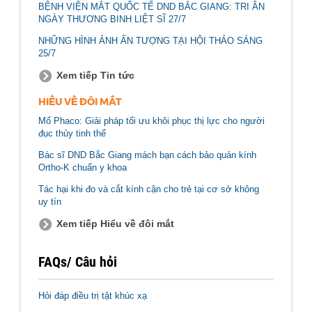
BỆNH VIỆN MẮT QUỐC TẾ DND BẮC GIANG: TRI ÂN
NGÀY THƯƠNG BINH LIỆT SĨ 27/7
NHỮNG HÌNH ẢNH ẤN TƯỢNG TẠI HỘI THẢO SÁNG
25/7
Xem tiếp Tin tức
HIỂU VỀ ĐÔI MẮT
Mổ Phaco: Giải pháp tối ưu khôi phục thị lực cho người
đục thủy tinh thể
Bác sĩ DND Bắc Giang mách bạn cách bảo quản kính
Ortho-K chuẩn y khoa
Tác hại khi đo và cắt kính cận cho trẻ tại cơ sở không
uy tín
Xem tiếp Hiểu về đôi mắt
FAQs/ Câu hỏi
Hỏi đáp điều trị tật khúc xạ