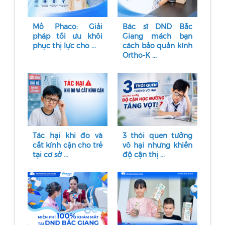
Mổ Phaco: Giải
Bác sĩ DND Bắc
pháp tối ưu khôi
Giang mách bạn
phục thị lực cho ...
cách bảo quản kính
Ortho-K ...
Tác hại khi đo và
3 thói quen tưởng
cắt kính cận cho trẻ
vô hại nhưng khiến
tại cơ sở ...
độ cận thị ...