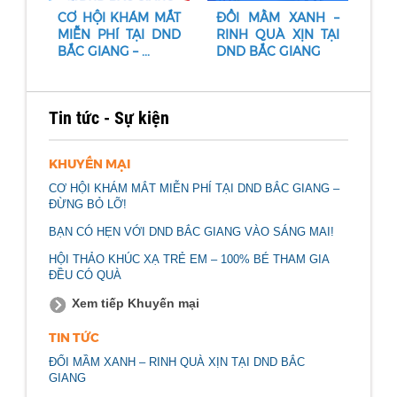
CƠ HỘI KHÁM MẮT
ĐỔI MẦM XANH –
MIỄN PHÍ TẠI DND
RINH QUÀ XỊN TẠI
BẮC GIANG – ...
DND BẮC GIANG
Tin tức - Sự kiện
KHUYẾN MẠI
CƠ HỘI KHÁM MẮT MIỄN PHÍ TẠI DND BẮC GIANG –
ĐỪNG BỎ LỠ!
BẠN CÓ HẸN VỚI DND BẮC GIANG VÀO SÁNG MAI!
HỘI THẢO KHÚC XẠ TRẺ EM – 100% BÉ THAM GIA
ĐỀU CÓ QUÀ
Xem tiếp Khuyến mại
TIN TỨC
ĐỔI MẦM XANH – RINH QUÀ XỊN TẠI DND BẮC
GIANG