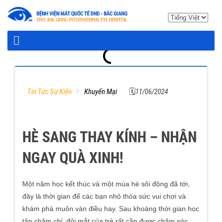
Tin Tức Sự Kiện
Khuyến Mại
🗓11/06/2024
HÈ SANG THAY KÍNH – NHẬN
NGAY QUÀ XINH!
Một năm học kết thúc và một mùa hè sôi động đã tới,
đây là thời gian để các bạn nhỏ thỏa sức vui chơi và
khám phá muôn vàn điều hay. Sau khoảng thời gian học
tập chăm chỉ, đôi mắt của trẻ rất cần được chăm sóc.