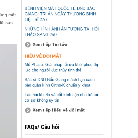
BỆNH VIỆN MẮT QUỐC TẾ DND BẮC
GIANG: TRI ÂN NGÀY THƯƠNG BINH
vùng mắt
LIỆT SĨ 27/7
dõi sức
NHỮNG HÌNH ẢNH ẤN TƯỢNG TẠI HỘI
THẢO SÁNG 25/7
Xem tiếp Tin tức
HIỂU VỀ ĐÔI MẮT
Mổ Phaco: Giải pháp tối ưu khôi phục thị
lực cho người đục thủy tinh thể
Bác sĩ DND Bắc Giang mách bạn cách
bảo quản kính Ortho-K chuẩn y khoa
Tác hại khi đo và cắt kính cận cho trẻ tại
cơ sở không uy tín
Xem tiếp Hiểu về đôi mắt
FAQs/ Câu hỏi