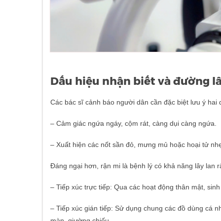
Dấu hiệu nhận biết và đường lâ
Các bác sĩ cảnh báo người dân cần đặc biệt lưu ý hai d
– Cảm giác ngứa ngáy, cộm rát, càng dụi càng ngứa.
– Xuất hiện các nốt sần đỏ, mưng mủ hoặc hoại tử nh
Đáng ngại hơn, rận mi là bệnh lý có khả năng lây lan
– Tiếp xúc trực tiếp: Qua các hoạt động thân mật, s
– Tiếp xúc gián tiếp: Sử dụng chung các đồ dùng cá n
màn, giường chiếu…