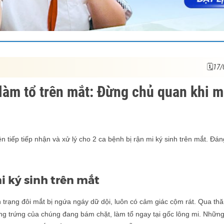
🗓17/
i làm tổ trên mắt: Đừng chủ quan khi m
tiếp tiếp nhận và xử lý cho 2 ca bệnh bị rận mi ký sinh trên mắt. Đán
i ký sinh trên mắt
trạng đôi mắt bị ngứa ngáy dữ dội, luôn có cảm giác cộm rát. Qua th
ùng trứng của chúng đang bám chặt, làm tổ ngay tại gốc lông mi. Nhữn