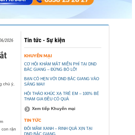
Tin tức - Sự kiện
06/2026
ắt
KHUYẾN MẠI
CƠ HỘI KHÁM MẮT MIỄN PHÍ TẠI DND
BẮC GIANG – ĐỪNG BỎ LỠ!
BẠN CÓ HẸN VỚI DND BẮC GIANG VÀO
g chú ý,
SÁNG MAI!
HỘI THẢO KHÚC XẠ TRẺ EM – 100% BÉ
THAM GIA ĐỀU CÓ QUÀ
Xem tiếp Khuyến mại
TIN TỨC
ăm
ĐỔI MẦM XANH – RINH QUÀ XỊN TẠI
g con rận
DND BẮC GIANG