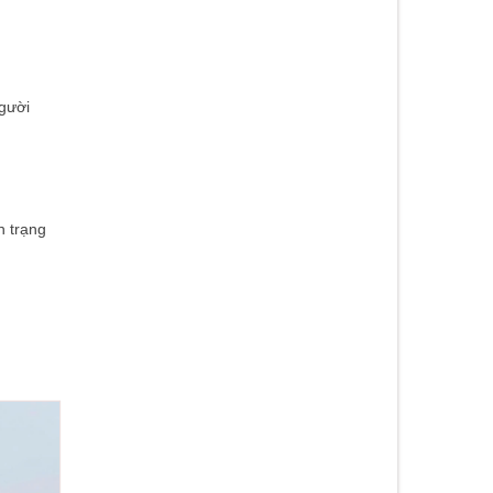
người
h trạng