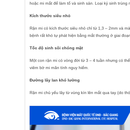
hoặc mi mắt để làm tổ và sinh sản. Loại ký sinh trùng n
Kích thước siêu nhỏ
Rận mi có kích thước siêu nhỏ chỉ từ 1,3 – 2mm và m
bệnh rất khó tự phát hiện bằng mắt thường ở giai đoạ
Tốc độ sinh sôi chóng mặt
Một con rận mi có vòng đời từ 3 – 4 tuần nhưng có thể đ
viêm bờ mi mãn tính nguy hiểm.
Đường lây lan khó lường
Rận mi chủ yếu lây từ vùng kín lên mắt qua tay (do th