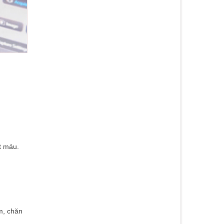
t máu.
m, chăn