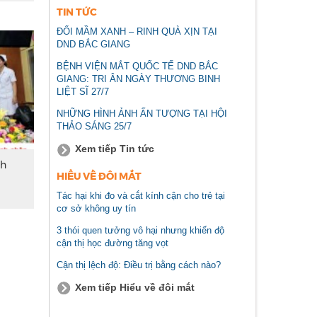
TIN TỨC
ĐỔI MẦM XANH – RINH QUÀ XỊN TẠI
DND BẮC GIANG
BỆNH VIỆN MẮT QUỐC TẾ DND BẮC
GIANG: TRI ÂN NGÀY THƯƠNG BINH
LIỆT SĨ 27/7
NHỮNG HÌNH ẢNH ẤN TƯỢNG TẠI HỘI
THẢO SÁNG 25/7
Xem tiếp Tin tức
nh
HIỂU VỀ ĐÔI MẮT
Tác hại khi đo và cắt kính cận cho trẻ tại
cơ sở không uy tín
3 thói quen tưởng vô hại nhưng khiến độ
cận thị học đường tăng vọt
Cận thị lệch độ: Điều trị bằng cách nào?
Xem tiếp Hiểu về đôi mắt