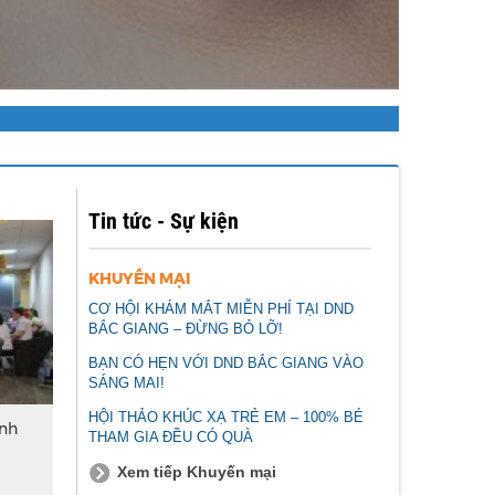
Tin tức - Sự kiện
KHUYẾN MẠI
CƠ HỘI KHÁM MẮT MIỄN PHÍ TẠI DND
BẮC GIANG – ĐỪNG BỎ LỠ!
BẠN CÓ HẸN VỚI DND BẮC GIANG VÀO
SÁNG MAI!
HỘI THẢO KHÚC XẠ TRẺ EM – 100% BÉ
ệnh
THAM GIA ĐỀU CÓ QUÀ
Xem tiếp Khuyến mại