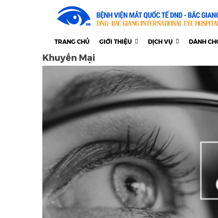
TRANG CHỦ
GIỚI THIỆU
DỊCH VỤ
DÀNH CH
Khuyến Mại