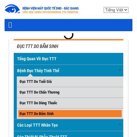
ĐỤC TTT DO BẨM SINH
Tổng Quan Về Đục TTT
Bệnh Đục Thủy Tinh Thể
Đục TTT Do Tuổi Già
Đục TTT Do Chấn Thương
Đục TTT Do Dùng Thuốc
Đục TTT Do Bẩm Sinh
Các Loại TTT Nhân Tạo
Các Thiết Bị Phẫu Thuật TTT