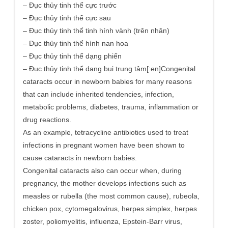
– Đục thủy tinh thể cực trước
– Đục thủy tinh thể cực sau
– Đục thủy tinh thể tinh hính vành (trên nhân)
– Đục thủy tinh thể hình nan hoa
– Đục thủy tinh thể dạng phiến
– Đục thủy tinh thể dạng bụi trung tâm[:en]Congenital
cataracts occur in newborn babies for many reasons
that can include inherited tendencies, infection,
metabolic problems, diabetes, trauma, inflammation or
drug reactions.
As an example, tetracycline antibiotics used to treat
infections in pregnant women have been shown to
cause cataracts in newborn babies.
Congenital cataracts also can occur when, during
pregnancy, the mother develops infections such as
measles or rubella (the most common cause), rubeola,
chicken pox, cytomegalovirus, herpes simplex, herpes
zoster, poliomyelitis, influenza, Epstein-Barr virus,