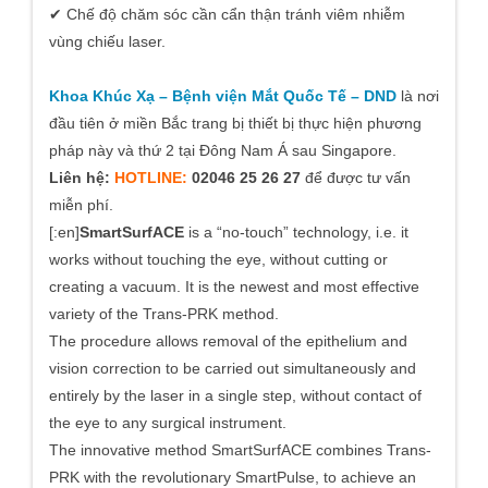
✔ Chế độ chăm sóc cần cẩn thận tránh viêm nhiễm
vùng chiếu laser.
Khoa Khúc Xạ – Bệnh viện Mắt Quốc Tế – DND
là nơi
đầu tiên ở miền Bắc trang bị thiết bị thực hiện phương
pháp này và thứ 2 tại Đông Nam Á sau Singapore.
Liên hệ:
HOTLINE:
02046 25 26 27
để được tư vấn
miễn phí.
[:en]
SmartSurfACE
is a “no-touch” technology, i.e. it
works without touching the eye, without cutting or
creating a vacuum. It is the newest and most effective
variety of the Trans-PRK method.
The procedure allows removal of the epithelium and
vision correction to be carried out simultaneously and
entirely by the laser in a single step, without contact of
the eye to any surgical instrument.
The innovative method SmartSurfACE combines Trans-
PRK with the revolutionary SmartPulse, to achieve an