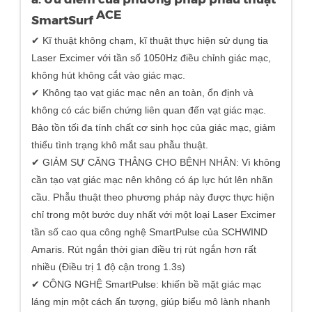
ACE
SmartSurf
✔ Kĩ thuật không chạm, kĩ thuật thực hiện sử dụng tia
Laser Excimer với tần số 1050Hz điều chỉnh giác mạc,
không hút không cắt vào giác mạc.
✔ Không tạo vạt giác mạc nên an toàn, ổn định và
không có các biến chứng liên quan đến vạt giác mạc.
Bảo tồn tối đa tính chất cơ sinh học của giác mạc, giảm
thiểu tình trạng khô mắt sau phẫu thuật.
✔ GIẢM SỰ CĂNG THẲNG CHO BỆNH NHÂN: Vì không
cần tạo vạt giác mạc nên không có áp lực hút lên nhãn
cầu. Phẫu thuật theo phương pháp này được thực hiện
chỉ trong một bước duy nhất với một loại Laser Excimer
tần số cao qua công nghệ SmartPulse của SCHWIND
Amaris. Rút ngắn thời gian điều trị rút ngắn hơn rất
nhiều (Điều trị 1 độ cận trong 1.3s)
✔ CÔNG NGHỆ SmartPulse: khiến bề mặt giác mạc
láng mịn một cách ấn tượng, giúp biểu mô lành nhanh