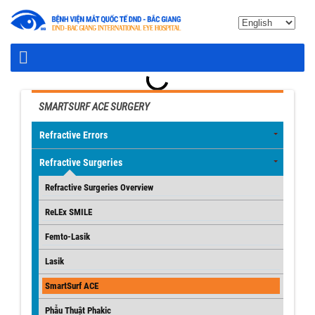
SMARTSURF ACE SURGERY
Refractive Errors
Refractive Surgeries
Refractive Surgeries Overview
ReLEx SMILE
Femto-Lasik
Lasik
SmartSurf ACE
Phẫu Thuật Phakic