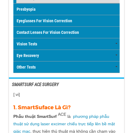
Presbyopia
Eyeglasses For Vision Correction
Contact Lenses For Vision Correction
Vision Tests
Eye Recovery
Other Tests
SMARTSURF ACE SURGERY
[:vi]
1. SmartSuface Là Gì?
ACE
Phẫu thuật SmartSurf
là
phương pháp phẫu
thuật sử dụng laser excimer chiếu trực tiếp lên bề mặt
giác mạc
, thực hiện thủ thuật mà không cần chạm vào