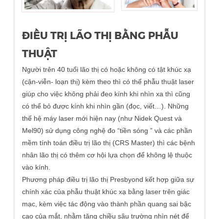
ĐIỀU TRỊ LÃO THỊ BẰNG PHẪU
THUẬT
Người trên 40 tuổi lão thị có hoặc không có tật khúc xạ
(cận-viễn- loạn thị) kèm theo thì có thể phẫu thuật laser
giúp cho việc không phải đeo kính khi nhìn xa thì cũng
có thể bỏ được kính khi nhìn gần (đọc, viết…). Những
thế hệ máy laser mới hiện nay (như Nidek Quest và
Mel90) sử dụng công nghệ đo “tiền sóng ” và các phần
mềm tính toán điều trị lão thị (CRS Master) thì các bệnh
nhân lão thị có thêm cơ hội lựa chọn để không lệ thuộc
vào kính.
Phương pháp điều trị lão thị Presbyond kết hợp giữa sự
chính xác của phẫu thuật khúc xạ bằng laser trên giác
mạc, kèm việc tác động vào thành phần quang sai bậc
cao của mắt, nhằm tăng chiều sâu trường nhìn nét để