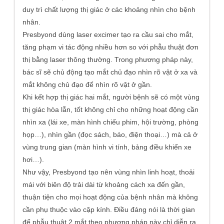
duy trì chất lượng thị giác ở các khoảng nhìn cho bệnh
nhân.
Presbyond dùng laser excimer tạo ra cầu sai cho mắt,
tăng phạm vi tác động nhiều hơn so với phẫu thuật đơn
thị bằng laser thông thường. Trong phương pháp này,
bác sĩ sẽ chủ động tạo mắt chủ đạo nhìn rõ vật ở xa và
mắt không chủ đạo để nhìn rõ vật ở gần.
Khi kết hợp thị giác hai mắt, người bệnh sẽ có một vùng
thị giác hòa lẫn, tốt không chỉ cho những hoạt động cần
nhìn xa (lái xe, màn hình chiếu phim, hội trường, phòng
họp…), nhìn gần (đọc sách, báo, điện thoại…) mà cả ở
vùng trung gian (màn hình vi tính, bảng điều khiển xe
hơi…).
Như vậy, Presbyond tạo nên vùng nhìn linh hoạt, thoải
mái với biên độ trải dài từ khoảng cách xa đến gần,
thuận tiện cho mọi hoạt động của bệnh nhân mà không
cần phụ thuộc vào cặp kính. Điều đáng nói là thời gian
để phẫu thuật 2 mắt theo phương pháp này chỉ diễn ra