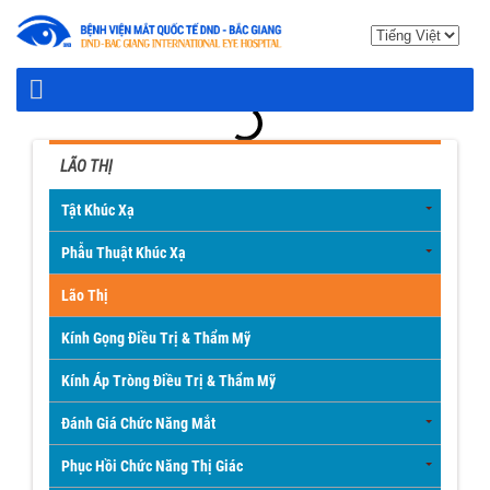
LÃO THỊ
Tật Khúc Xạ
Phẫu Thuật Khúc Xạ
Lão Thị
Kính Gọng Điều Trị & Thẩm Mỹ
Kính Áp Tròng Điều Trị & Thẩm Mỹ
Đánh Giá Chức Năng Mắt
Phục Hồi Chức Năng Thị Giác