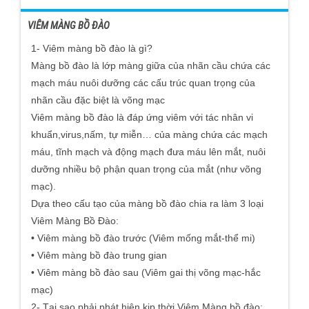
VIÊM MÀNG BỒ ĐÀO
1- Viêm màng bồ đào là gì?
Màng bồ đào là lớp màng giữa của nhãn cầu chứa các
mạch máu nuôi dưỡng các cấu trúc quan trọng của
nhãn cầu đặc biệt là võng mạc
Viêm màng bồ đào là đáp ứng viêm với tác nhân vi
khuẩn,virus,nấm, tự miễn… của màng chứa các mạch
máu, tĩnh mạch và động mạch đưa máu lên mắt, nuôi
dưỡng nhiều bộ phận quan trọng của mắt (như võng
mạc).
Dựa theo cấu tạo của màng bồ đào chia ra làm 3 loại
Viêm Màng Bồ Đào:
• Viêm màng bồ đào trước (Viêm mống mắt-thể mi)
• Viêm màng bồ đào trung gian
• Viêm màng bồ đào sau (Viêm gai thị võng mạc-hắc
mạc)
2- Tại sao phải phát hiện kịp thời Viêm Màng bồ đào: