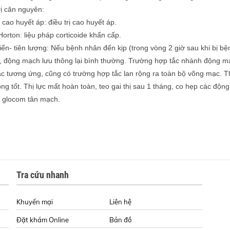
rị căn nguyên:
 cao huyết áp: điều trị cao huyết áp.
orton: liệu pháp corticoide khẩn cấp.
riển- tiên lượng: Nếu bệnh nhân đến kịp (trong vòng 2 giờ sau khi bị bệ
, động mạch lưu thông lại bình thường. Trường hợp tắc nhánh động mạ
c tương ứng, cũng có trường hợp tắc lan rộng ra toàn bộ võng mạc. T
ông tốt. Thị lực mất hoàn toàn, teo gai thị sau 1 tháng, co hẹp các đ
 glocom tân mạch.
Tra cứu nhanh
Khuyến mại
Liên hệ
Đặt khám Online
Bản đồ