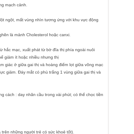
ng mạch cảnh.
 đột ngột, mất vùng nhìn tương ứng với khu vực động
ghẽn là mảnh Cholesterol hoặc canxi.
ắc mạc, xuất phát từ bờ đĩa thị phía ngoài nuôi
hể giảm ít hoặc nhiều nhưng thị
m giác ở giữa gai thị và hoàng điểm lọt giữa võng mạc
ực giảm. Đáy mắt có phù trắng 1 vùng giữa gai thị và
g cách : day nhãn cầu trong vài phút; có thể chọc tiền
 trên những người trẻ có sức khoẻ tốt).