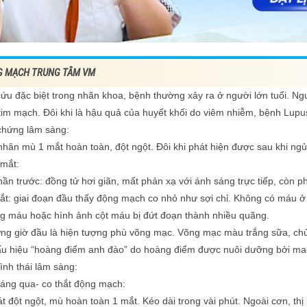
G MẠCH TRUNG TÂM VM
ứu đặc biệt trong nhãn khoa, bệnh thường xảy ra ở người lớn tuổi. N
tim mạch. Đôi khi là hậu quả của huyết khối do viêm nhiễm, bệnh Lup
 chứng lâm sàng:
hân mù 1 mắt hoàn toàn, đột ngột. Đôi khi phát hiện được sau khi ngủ
mắt:
ần trước: đồng tử hơi giãn, mất phản xạ với ánh sáng trực tiếp, còn ph
t: giai đoạn đầu thấy động mạch co nhỏ như sợi chỉ. Không có máu ở 
ng máu hoặc hình ảnh cột máu bị đứt đoạn thành nhiều quãng.
ng giờ đầu là hiện tượng phù võng mạc. Võng mạc màu trắng sữa, ch
ấu hiệu “hoàng điểm anh đào” do hoàng điểm được nuôi dưỡng bởi m
ình thái lâm sàng:
oáng qua- co thắt động mạch:
t đột ngột, mù hoàn toàn 1 mắt. Kéo dài trong vài phút. Ngoài cơn, th