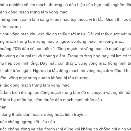
hám nghiệm về tim mạch, thường có dấu hiệu của hẹp hoặc nghẽn độ
hánh động mạch trung tâm võng mạc:
hững bệnh cảnh lâm sàng khác nhau tuỳ thuộc vị trí tắc. Giảm thị lực
 tổn thương.
 phù võng mạc khu vực tắc do thiếu tưới máu. Đôi khi thấy được vật n
ộng mạch trung tâm võng mạc ở người có động mạch mi-võng mạc:
hoảng 20% dân số, có thêm 1 động mạch mi-võng mạc có nguồn gốc từ h
o vùng giữa gai thị và hoàng điểm. Trong trường hợp này, thị lực có t
hu hẹp còn hình ống. Đáy mắt: còn thấy 1 vùng võng mạc hồng hình ta
bị phù tràn ngập. Ngược lại tắc động mạch mi-võng mạc đơn độc: Thị l
iểm, võng mạc xung quanh không bị tổn thương.
trị tắc động mạch trung tâm võng mạc
ỗ: làm biến đổi áp lực động mạch trung tâm để di chuyển vật nghẽn bằn
ể làm hạ nhãn áp; tiêm thuốc dãn mạch cạnh nhãn cầu.
hân:
ể dùng thuốc dãn mạch, uống hoặc tiêm truyền.
uốc chống ngưng kết tiểu cầu.
uốc chống đông và tiêu fibrrin (chỉ dùng khi không có chống chỉ định và