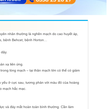
guyên nhân thường là nghẽn mạch do cao huyết áp,
us, bệnh Behcet, bệnh Horton…
 dậy.
ản xạ liên ứng.
trong lòng mạch – tại thân mạch lớn có thể có giảm
ủ yếu ở cực sau, tương phản với màu đỏ của hoàng
ao mạch hắc mạc.
ị lực và đáy mắt hoàn toàn bình thường. Cần làm