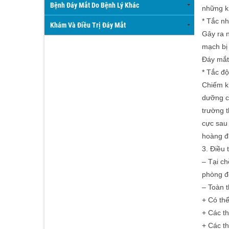
Bệnh Đáy Mắt Do Bệnh Lý Khác
những k
* Tắc n
Khám Và Điều Trị Đáy Mắt
Gây ra n
mạch bị
Đáy mắt:
* Tắc đ
Chiếm k
dưỡng ch
trường t
cực sau 
hoàng đ
3. Điều 
– Tại ch
phòng đ
– Toàn t
+ Có th
+ Các th
+ Các th