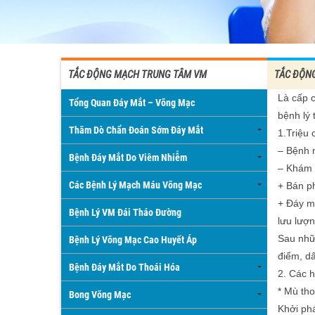
TẮC ĐỘNG MẠCH TRUNG TÂM VM
TẮC ĐỘN
Là cấp c
Tổng Quan Đáy Mắt – Võng Mạc
bệnh lý 
Thăm Dò Chẩn Đoán Sớm Đáy Mắt
1.Triệu
– Bệnh n
Bệnh Đáy Mắt Do Viêm Nhiễm
– Khám 
Các Bệnh Lý Mạch Máu Võng Mạc
+ Bán ph
+ Đáy mắ
Bệnh Lý VM Đái Tháo Đường
lưu lượ
Sau nhữ
Bệnh Lý Võng Mạc Cao Huyết Áp
điểm, d
Bệnh Đáy Mắt Do Thoái Hóa
2. Các h
* Mù th
Bong Võng Mạc
Khởi phá