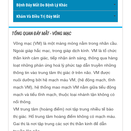
Bệnh Đáy Mắt Do Bệnh Lý Khác
Khám Và Điều Trị Đáy Mắt
TỔNG QUAN ĐÁY MẮT - VÕNG MẠC
Võng mạc (VM) là một màng mỏng nằm trong nhãn cầu.
Ngoài giáp hắc mạc, trong giáp dịch kính. VM là tổ chức
thần kinh cảm giác, tiếp nhận ánh sáng, thông qua hàng
loạt những phản ứng hoá lý phức tạp dẫn truyền những
thông tin vào trung tâm thị giác ở trên não. VM được
nuôi dưỡng bởi hệ mạch máu VM, (hệ động mạch, tĩnh
mạch VM), hệ thống mao mạch VM nằm giữa tiểu động
mạch và tiểu tĩnh mạch, thuộc loại nhánh tận không có
nối thông.
VM trung tâm (hoàng điểm) nơi tập trung nhiều tế bào
thị giác. Hố trung tâm hoàng điểm không có mạch máu.
Gai thị là nơi tập trung các sợi thị thần kinh để dẫn
truyền lên não.