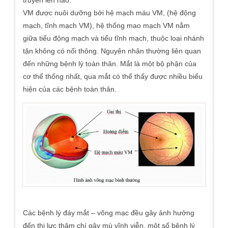
VM được nuôi dưỡng bởi hệ mạch máu VM, (hệ động
mạch, tĩnh mạch VM), hệ thống mao mạch VM nằm
giữa tiểu động mạch và tiểu tĩnh mạch, thuộc loại nhánh
tận không có nối thông. Nguyên nhân thường liên quan
đến những bệnh lý toàn thân. Mắt là một bộ phận của
cơ thể thống nhất, qua mắt có thể thấy được nhiều biểu
hiện của các bệnh toàn thân.
Các bệnh lý đáy mắt – võng mạc đều gây ảnh hưởng
đến thị lực thậm chí gây mù vĩnh viễn, một số bệnh lý