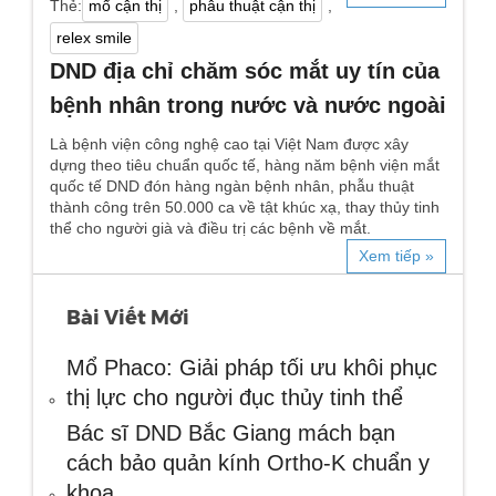
Thẻ:
mổ cận thị
,
phẫu thuật cận thị
,
relex smile
DND địa chỉ chăm sóc mắt uy tín của
bệnh nhân trong nước và nước ngoài
Là bệnh viện công nghệ cao tại Việt Nam được xây
dựng theo tiêu chuẩn quốc tế, hàng năm bệnh viện mắt
quốc tế DND đón hàng ngàn bệnh nhân, phẫu thuật
thành công trên 50.000 ca về tật khúc xạ, thay thủy tinh
thể cho người già và điều trị các bệnh về mắt.
Xem tiếp »
Bài Viết Mới
Mổ Phaco: Giải pháp tối ưu khôi phục
thị lực cho người đục thủy tinh thể
Bác sĩ DND Bắc Giang mách bạn
cách bảo quản kính Ortho-K chuẩn y
khoa