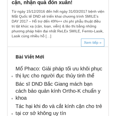
cận, nhận quà đón xuân!
Từ ngày 15/12/2016 đến hết ngày 31/03/2017 bệnh viện
Mắt Quốc tế DND sẽ triển khai chương trình SMILE’s
DAY 2017 – Hỗ trợ đến 49%++ chi phí phẫu thuật điều
trị tật khúc xạ (cận, loạn, viễn) & lão thị bằng những
phương pháp hiện đại nhất ReLEx SMILE, Femto-Lasik,
Lasik cùng nhiều hỗ […]
Xem tiếp »
Bài Viết Mới
Mổ Phaco: Giải pháp tối ưu khôi phục
thị lực cho người đục thủy tinh thể
Bác sĩ DND Bắc Giang mách bạn
cách bảo quản kính Ortho-K chuẩn y
khoa
Tác hại khi đo và cắt kính cận cho trẻ
tại cơ sở không uy tín