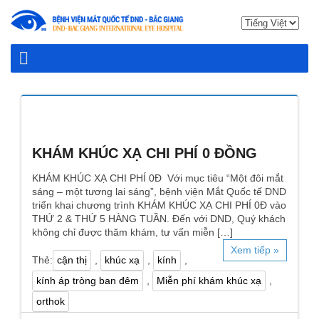
KHÁM KHÚC XẠ CHI PHÍ 0 ĐỒNG
KHÁM KHÚC XẠ CHI PHÍ 0Đ Với mục tiêu “Một đôi mắt
sáng – một tương lai sáng”, bệnh viện Mắt Quốc tế DND
triển khai chương trình KHÁM KHÚC XẠ CHI PHÍ 0Đ vào
THỨ 2 & THỨ 5 HÀNG TUẦN. Đến với DND, Quý khách
không chỉ được thăm khám, tư vấn miễn […]
Xem tiếp »
Thẻ:
cận thị
,
khúc xạ
,
kính
,
kính áp tròng ban đêm
,
Miễn phí khám khúc xạ
,
orthok