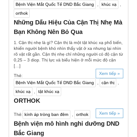
Bệnh Viện Mắt Quốc Tế DND Bắc Giang
,
khúc xạ
,
orthok
Những Dấu Hiệu Của Cận Thị Nhẹ Mà
Bạn Không Nên Bỏ Qua
1. Cận thị nhẹ là gì? Cận thị là một tật khúc xạ phổ biến,
khiến người bệnh khó nhìn thấy vật ở xa nhưng lại nhìn
rõ vật rất gần. Cận thị nhẹ chỉ những người có độ cận từ
0,25 – 3 diop. Thị lực và biểu hiện ở mỗi mức độ cận
[…]
Xem tiếp »
Thẻ:
Bệnh Viện Mắt Quốc Tế DND Bắc Giang
,
cận thị
,
khúc xạ
,
tật khúc xạ
ORTHOK
Xem tiếp »
Thẻ:
kính áp tròng ban đêm
,
orthok
Bệnh viện mô hình nghỉ dưỡng DND
Bắc Giang