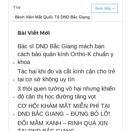
Thẻ:
Xem tiếp »
Bệnh Viện Mắt Quốc Tế DND Bắc Giang
Bài Viết Mới
Bác sĩ DND Bắc Giang mách bạn
cách bảo quản kính Ortho-K chuẩn y
khoa
Tác hại khi đo và cắt kính cận cho trẻ
tại cơ sở không uy tín
3 thói quen tưởng vô hại nhưng khiến
độ cận thị học đường tăng vọt
CƠ HỘI KHÁM MẮT MIỄN PHÍ TẠI
DND BẮC GIANG – ĐỪNG BỎ LỠ!
ĐỔI MẦM XANH – RINH QUÀ XỊN
TẠI DND BẮC GIANG